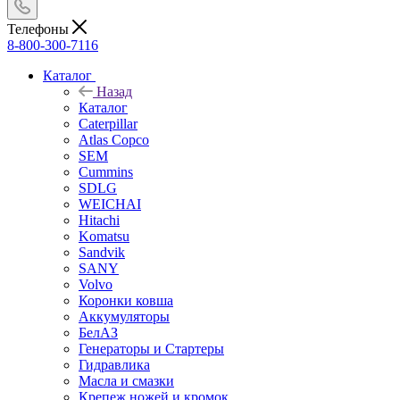
Телефоны
8-800-300-7116
Каталог
Назад
Каталог
Caterpillar
Atlas Copco
SEM
Cummins
SDLG
WEICHAI
Hitachi
Komatsu
Sandvik
SANY
Volvo
Коронки ковша
Аккумуляторы
БелАЗ
Генераторы и Стартеры
Гидравлика
Масла и смазки
Крепеж ножей и кромок