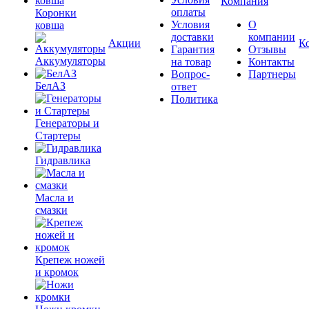
Компания
оплаты
Коронки
Условия
О
ковша
доставки
компании
Акции
К
Гарантия
Отзывы
Аккумуляторы
на товар
Контакты
Вопрос-
Партнеры
БелАЗ
ответ
Политика
Генераторы и
Стартеры
Гидравлика
Масла и
смазки
Крепеж ножей
и кромок