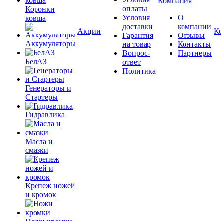
Компания
оплаты
Коронки
Условия
О
ковша
доставки
компании
Акции
К
Гарантия
Отзывы
Аккумуляторы
на товар
Контакты
Вопрос-
Партнеры
БелАЗ
ответ
Политика
Генераторы и
Стартеры
Гидравлика
Масла и
смазки
Крепеж ножей
и кромок