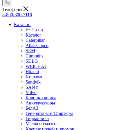
Телефоны
8-800-300-7116
Каталог
Назад
Каталог
Caterpillar
Atlas Copco
SEM
Cummins
SDLG
WEICHAI
Hitachi
Komatsu
Sandvik
SANY
Volvo
Коронки ковша
Аккумуляторы
БелАЗ
Генераторы и Стартеры
Гидравлика
Масла и смазки
Крепеж ножей и кромок