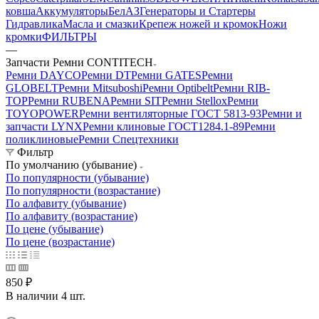
ковша
Аккумуляторы
БелАЗ
Генераторы и Стартеры
Гидравлика
Масла и смазки
Крепеж ножей и кромок
Ножи
кромки
ФИЛЬТРЫ
—
Запчасти Ремни CONTITECH
Ремни DAYCO
Ремни DT
Ремни GATES
Ремни
GLOBELT
Ремни Mitsuboshi
Ремни Optibelt
Ремни RIB-
TOP
Ремни RUBENA
Ремни SIT
Ремни Stellox
Ремни
TOYOPOWER
Ремни вентиляторные ГОСТ 5813-93
Ремни и
запчасти LYNX
Ремни клиновые ГОСТ1284.1-89
Ремни
поликлиновые
Ремни Спецтехники
Фильтр
По умолчанию (убывание)
По популярности (убывание)
По популярности (возрастание)
По алфавиту (убывание)
По алфавиту (возрастание)
По цене (убывание)
По цене (возрастание)
850 ₽
В наличии 4 шт.