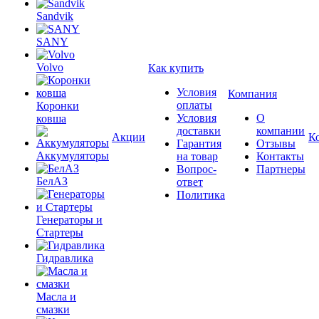
Sandvik
SANY
Volvo
Как купить
Условия
Компания
оплаты
Коронки
Условия
О
ковша
доставки
компании
Акции
К
Гарантия
Отзывы
Аккумуляторы
на товар
Контакты
Вопрос-
Партнеры
БелАЗ
ответ
Политика
Генераторы и
Стартеры
Гидравлика
Масла и
смазки