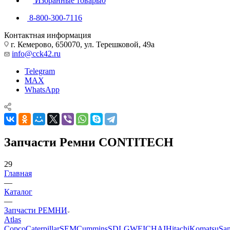
Избранные товары
0
8-800-300-7116
Контактная информация
г. Кемерово, 650070, ул. Терешковой, 49а
info@cck42.ru
Telegram
MAX
WhatsApp
Запчасти Ремни CONTITECH
29
Главная
—
Каталог
—
Запчасти РЕМНИ
Atlas
Copco
Caterpillar
SEM
Cummins
SDLG
WEICHAI
Hitachi
Komatsu
Sa