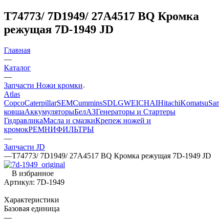
T74773/ 7D1949/ 27A4517 BQ Кромка
режущая 7D-1949 JD
Главная
—
Каталог
—
Запчасти Ножи кромки
Atlas
Copco
Caterpillar
SEM
Cummins
SDLG
WEICHAI
Hitachi
Komatsu
Sa
ковша
Аккумуляторы
БелАЗ
Генераторы и Стартеры
Гидравлика
Масла и смазки
Крепеж ножей и
кромок
РЕМНИ
ФИЛЬТРЫ
—
Запчасти JD
—
T74773/ 7D1949/ 27A4517 BQ Кромка режущая 7D-1949 JD
В избранное
Артикул:
7D-1949
Характеристики
Базовая единица
—