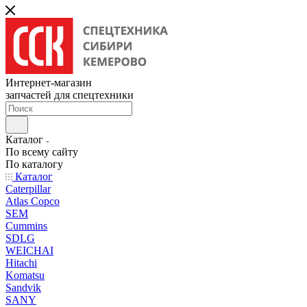
Интернет-магазин
запчастей для спецтехники
Каталог
По всему сайту
По каталогу
Каталог
Caterpillar
Atlas Copco
SEM
Cummins
SDLG
WEICHAI
Hitachi
Komatsu
Sandvik
SANY