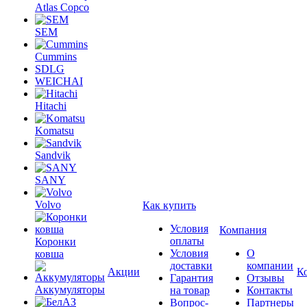
Atlas Copco
SEM
Cummins
SDLG
WEICHAI
Hitachi
Komatsu
Sandvik
SANY
Volvo
Как купить
Условия
Компания
оплаты
Коронки
Условия
О
ковша
доставки
компании
Акции
К
Гарантия
Отзывы
Аккумуляторы
на товар
Контакты
Вопрос-
Партнеры