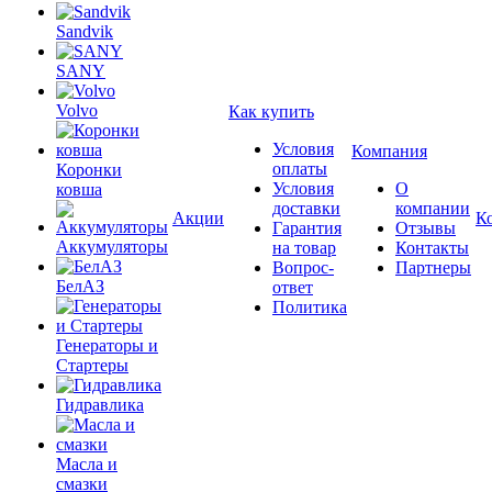
Sandvik
SANY
Volvo
Как купить
Условия
Компания
оплаты
Коронки
Условия
О
ковша
доставки
компании
Акции
К
Гарантия
Отзывы
Аккумуляторы
на товар
Контакты
Вопрос-
Партнеры
БелАЗ
ответ
Политика
Генераторы и
Стартеры
Гидравлика
Масла и
смазки