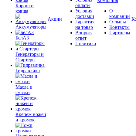
Компания
оплаты
Коронки
Условия
О
ковша
доставки
компании
Акции
К
Гарантия
Отзывы
Аккумуляторы
на товар
Контакты
Вопрос-
Партнеры
БелАЗ
ответ
Политика
Генераторы и
Стартеры
Гидравлика
Масла и
смазки
Крепеж ножей
и кромок