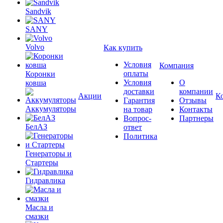
Sandvik
SANY
Volvo
Как купить
Условия
Компания
оплаты
Коронки
Условия
О
ковша
доставки
компании
Акции
К
Гарантия
Отзывы
Аккумуляторы
на товар
Контакты
Вопрос-
Партнеры
БелАЗ
ответ
Политика
Генераторы и
Стартеры
Гидравлика
Масла и
смазки