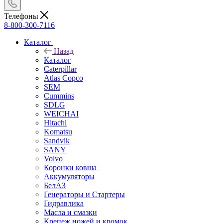
Телефоны
8-800-300-7116
Каталог
Назад
Каталог
Caterpillar
Atlas Copco
SEM
Cummins
SDLG
WEICHAI
Hitachi
Komatsu
Sandvik
SANY
Volvo
Коронки ковша
Аккумуляторы
БелАЗ
Генераторы и Стартеры
Гидравлика
Масла и смазки
Крепеж ножей и кромок