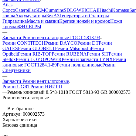
Atlas
Copco
Caterpillar
SEM
Cummins
SDLG
WEICHAI
Hitachi
Komatsu
Sa
ковша
Аккумуляторы
БелАЗ
Генераторы и Стартеры
Гидравлика
Масла и смазки
Крепеж ножей и кромок
Ножи
кромки
ФИЛЬТРЫ
—
Запчасти Ремни вентиляторные ГОСТ 5813-93
Ремни CONTITECH
Ремни DAYCO
Ремни DT
Ремни
GATES
Ремни GLOBELT
Ремни Mitsuboshi
Ремни
Optibelt
Ремни RIB-TOP
Ремни RUBENA
Ремни SIT
Ремни
Stellox
Ремни TOYOPOWER
Ремни и запчасти LYNX
Ремни
клиновые ГОСТ1284.1-89
Ремни поликлиновые
Ремни
Спецтехники
—
Запчасти Ремни вентиляторные
Ремни UGRT
Ремни НИИРП
—
Ремень клиновый 8.5*8-1018 ГОСТ 5813-93 GR 000002573
Ремни вентиляторные
В избранное
Артикул:
000002573
Характеристики
Базовая единица
—
шт