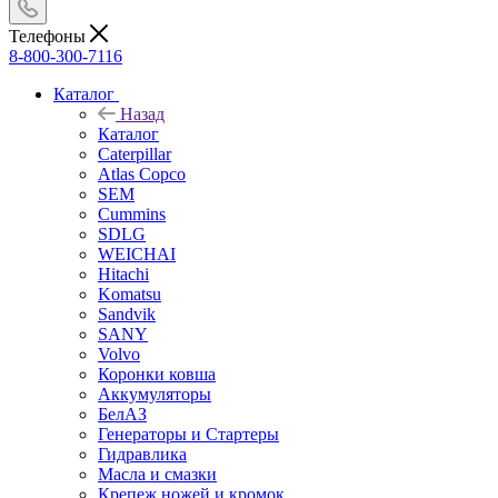
Телефоны
8-800-300-7116
Каталог
Назад
Каталог
Caterpillar
Atlas Copco
SEM
Cummins
SDLG
WEICHAI
Hitachi
Komatsu
Sandvik
SANY
Volvo
Коронки ковша
Аккумуляторы
БелАЗ
Генераторы и Стартеры
Гидравлика
Масла и смазки
Крепеж ножей и кромок