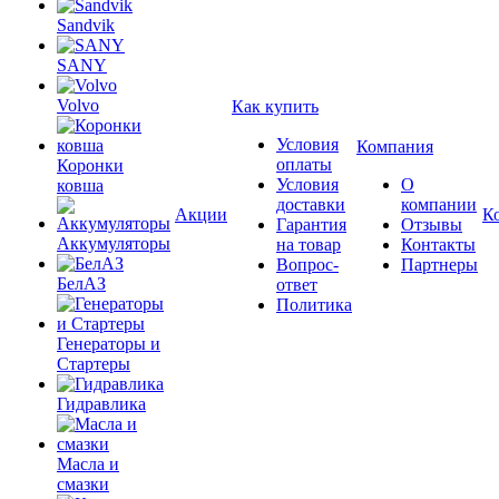
Sandvik
SANY
Volvo
Как купить
Условия
Компания
оплаты
Коронки
Условия
О
ковша
доставки
компании
Акции
К
Гарантия
Отзывы
Аккумуляторы
на товар
Контакты
Вопрос-
Партнеры
БелАЗ
ответ
Политика
Генераторы и
Стартеры
Гидравлика
Масла и
смазки