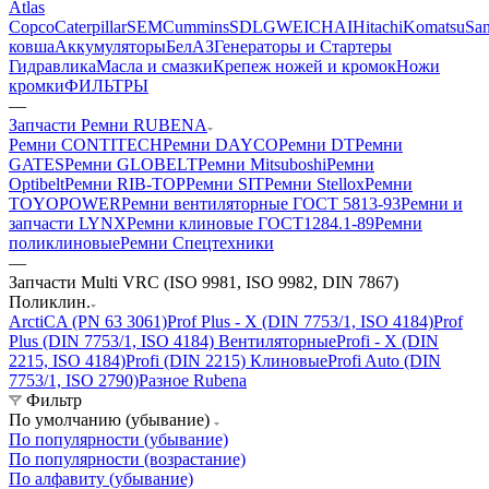
Atlas
Copco
Caterpillar
SEM
Cummins
SDLG
WEICHAI
Hitachi
Komatsu
Sa
ковша
Аккумуляторы
БелАЗ
Генераторы и Стартеры
Гидравлика
Масла и смазки
Крепеж ножей и кромок
Ножи
кромки
ФИЛЬТРЫ
—
Запчасти Ремни RUBENA
Ремни CONTITECH
Ремни DAYCO
Ремни DT
Ремни
GATES
Ремни GLOBELT
Ремни Mitsuboshi
Ремни
Optibelt
Ремни RIB-TOP
Ремни SIT
Ремни Stellox
Ремни
TOYOPOWER
Ремни вентиляторные ГОСТ 5813-93
Ремни и
запчасти LYNX
Ремни клиновые ГОСТ1284.1-89
Ремни
поликлиновые
Ремни Спецтехники
—
Запчасти Multi VRC (ISO 9981, ISO 9982, DIN 7867)
Поликлин.
ArctiCA (PN 63 3061)
Prof Plus - X (DIN 7753/1, ISO 4184)
Prof
Plus (DIN 7753/1, ISO 4184) Вентиляторные
Profi - X (DIN
2215, ISO 4184)
Profi (DIN 2215) Клиновые
Profi Auto (DIN
7753/1, ISO 2790)
Разное Rubena
Фильтр
По умолчанию (убывание)
По популярности (убывание)
По популярности (возрастание)
По алфавиту (убывание)